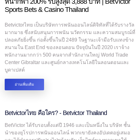
หน้ากีฬา 200% รับสูงสุด 3,888 บาท | BetVictor
Sports Bets & Casino Thailand
Betvictorไทย เป็นบริษัทการพนันออนไลน์ดิจิทัลที่ได้รับรางวัล
มากมาย ซึ่งสนับสนุนการพนัน นวัตกรรม และความสมบูรณ์ที่
ปลอดภัยยิ่งขึ้น ก่อตั้งขึ้นในปี 2489 ในฐานะเจ้ามือรับแทงข้าง
สนามใน East End ของลอนดอน ปัจจุบันในปี 2020 เราจ้าง
พนักงานมากกว่า 500 คนจากสำนักงานใหญ่ World Trade
Center Gibraltar และศูนย์กลางเทคโนโลยีในลอนดอนและ
บูดาเปสต์
อ่านเพิ่มเติม
Betvictorไทย คือใคร? - Betvictor Thailand
BetVictor ได้รับรอบตั้งแต่ปี 1946 และเป็นหนึ่งใน บริษัท ชั้น
นำของยุโรปการพนันออนไลน์ พวกเขายังคงอัปเดตอยู่เสมอ