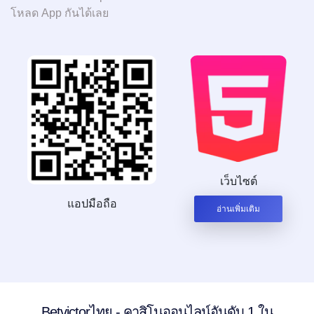
โหลด App กันได้เลย
เว็บไซต์
แอปมือถือ
อ่านเพิ่มเติม
Betvictorไทย - คาสิโนออนไลน์อันดับ 1 ใน