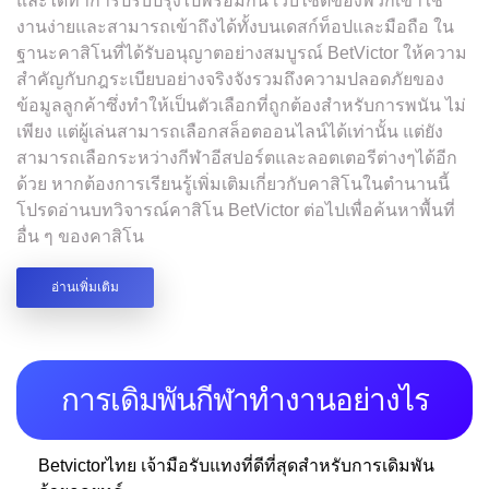
และได้ทำการปรับปรุงไปพร้อมกัน เว็บไซต์ของพวกเขาใช้
งานง่ายและสามารถเข้าถึงได้ทั้งบนเดสก์ท็อปและมือถือ ใน
ฐานะคาสิโนที่ได้รับอนุญาตอย่างสมบูรณ์ BetVictor ให้ความ
สำคัญกับกฎระเบียบอย่างจริงจังรวมถึงความปลอดภัยของ
ข้อมูลลูกค้าซึ่งทำให้เป็นตัวเลือกที่ถูกต้องสำหรับการพนัน ไม่
เพียง แต่ผู้เล่นสามารถเลือกสล็อตออนไลน์ได้เท่านั้น แต่ยัง
สามารถเลือกระหว่างกีฬาอีสปอร์ตและลอตเตอรีต่างๆได้อีก
ด้วย หากต้องการเรียนรู้เพิ่มเติมเกี่ยวกับคาสิโนในตำนานนี้
โปรดอ่านบทวิจารณ์คาสิโน BetVictor ต่อไปเพื่อค้นหาพื้นที่
อื่น ๆ ของคาสิโน
อ่านเพิ่มเติม
การเดิมพันกีฬาทำงานอย่างไร
Betvictorไทย เจ้ามือรับแทงที่ดีที่สุดสำหรับการเดิมพัน