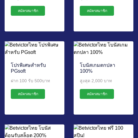
สมัครสมาชิก
สมัครสมาชิก
โปรพิเศษสำหรับ
โบนัสเกมตกปลา
PGsoft
100%
ฝาก 100 รับ 500บาท
สูงสุด 2,000 บาท
สมัครสมาชิก
สมัครสมาชิก