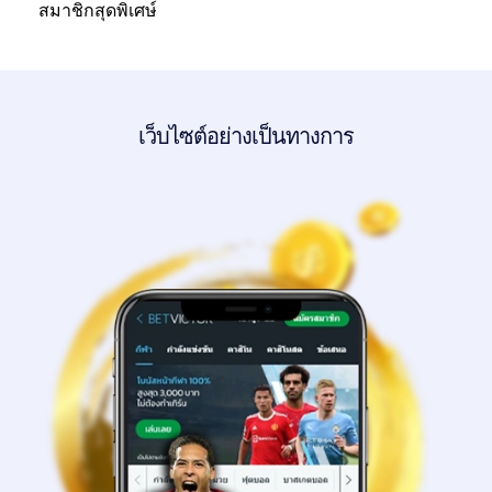
สมาชิกสุดพิเศษ
เว็บไซต์อย่างเป็นทางการ