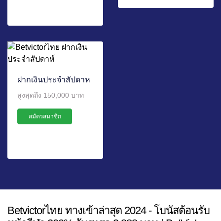
ฝากเงินประจำสัปดาห
สูงสุดถึง 150,000 บาท
สมัครสมาชิก
Betvictorไทย ทางเข้าล่าสุด 2024 - โบนัสต้อนรับ